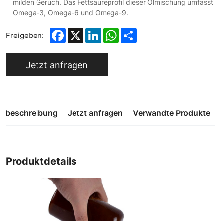
milden Geruch. Das Fettsäureprofil dieser Ölmischung umfasst
Omega-3, Omega-6 und Omega-9.
Facebook
X
LinkedIn
WhatsApp
Share
Freigeben:
Jetzt anfragen
gsbeschreibung
Jetzt anfragen
Verwandte Produkte
Produktdetails