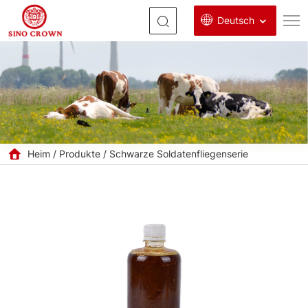
Deutsch
Öl
für
die
Schwarze
Soldatenfliege
Heim
Produkte
Schwarze Soldatenfliegenserie