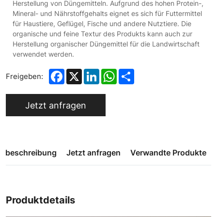
Herstellung von Düngemitteln. Aufgrund des hohen Protein-,
Mineral- und Nährstoffgehalts eignet es sich für Futtermittel
für Haustiere, Geflügel, Fische und andere Nutztiere. Die
organische und feine Textur des Produkts kann auch zur
Herstellung organischer Düngemittel für die Landwirtschaft
verwendet werden.
Facebook
X
LinkedIn
WhatsApp
Share
Freigeben:
Jetzt anfragen
gsbeschreibung
Jetzt anfragen
Verwandte Produkte
Produktdetails