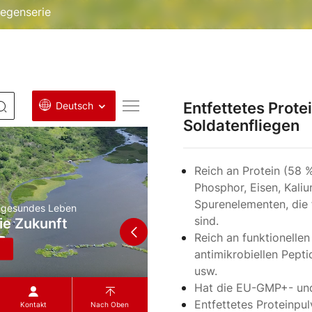
iegenserie
Entfettetes Prote
Soldatenfliegen
Reich an Protein (58 %
Phosphor, Eisen, Kali
Spurenelementen, die
sind.
Reich an funktionelle
antimikrobiellen Pepti
usw.
Hat die EU-GMP+- und
Entfettetes Proteinpu