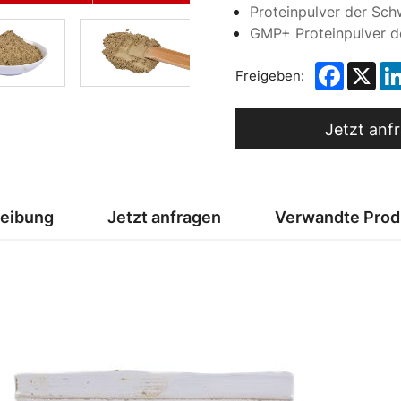
Proteinpulver der Sch
GMP+ Proteinpulver d
Facebo
X
Freigeben:
Jetzt anf
reibung
Jetzt anfragen
Verwandte Prod