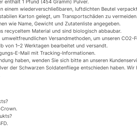
er enthält 1 Pfund (454 Gramm) Pulver.
in einem wiederverschließbaren, luftdichten Beutel verpackt
 stabilen Karton gelegt, um Transportschäden zu vermeiden
nen wie Name, Gewicht und Zutatenliste angegeben.
 recyceltem Material und sind biologisch abbaubar.
it umweltfreundlichen Versandmethoden, um unseren CO2-F
lb von 1–2 Werktagen bearbeitet und versandt.
gungs-E-Mail mit Tracking-Informationen.
ndung haben, wenden Sie sich bitte an unseren Kundenservi
ulver der Schwarzen Soldatenfliege entschieden haben. Wir 
!
kts?
oCrown.
ukts?
SFD.