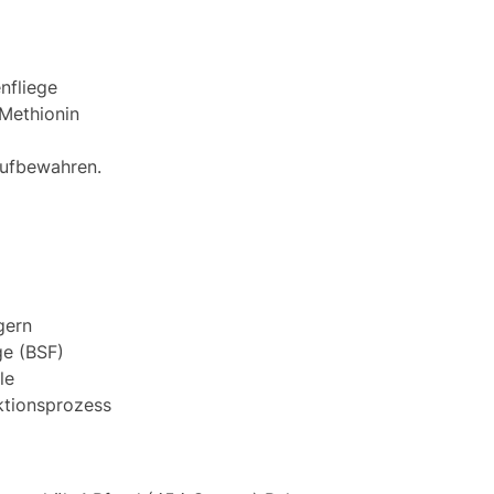
nfliege
 Methionin
aufbewahren.
gern
ge (BSF)
le
ktionsprozess