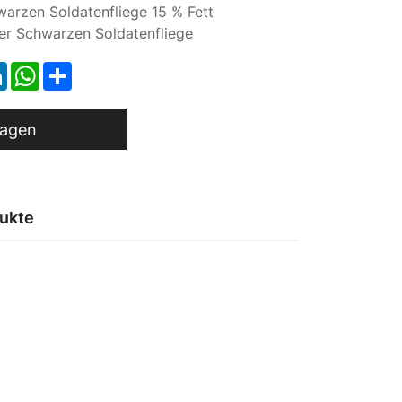
warzen Soldatenfliege 15 % Fett
er Schwarzen Soldatenfliege
ok
LinkedIn
WhatsApp
Share
ragen
ukte