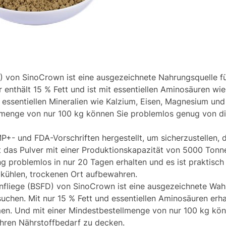
D) von SinoCrown ist eine ausgezeichnete Nahrungsquelle f
enthält 15 % Fett und ist mit essentiellen Aminosäuren wie L
 essentiellen Mineralien wie Kalzium, Eisen, Magnesium un
llmenge von nur 100 kg können Sie problemlos genug von di
- und FDA-Vorschriften hergestellt, um sicherzustellen, d
ist das Pulver mit einer Produktionskapazität von 5000 T
g problemlos in nur 20 Tagen erhalten und es ist praktisch 
 kühlen, trockenen Ort aufbewahren.
nfliege (BSFD) von SinoCrown ist eine ausgezeichnete Wahl
suchen. Mit nur 15 % Fett und essentiellen Aminosäuren erha
hmen. Und mit einer Mindestbestellmenge von nur 100 kg k
Ihren Nährstoffbedarf zu decken.