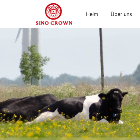
Heim
Über uns
Entfettetes
Proteinpulver
für
Schwarze
Soldatenfliegen