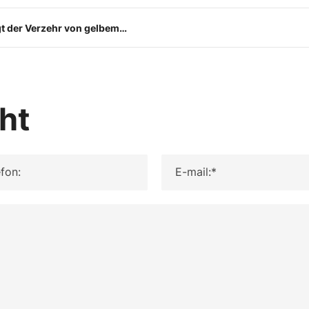
ngt der Verzehr von gelbem
ht
fon:
E-mail:*