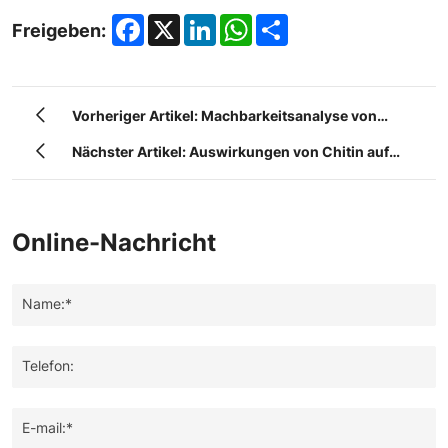
Facebook
X
LinkedIn
WhatsApp
Share
Freigeben:
Vorheriger Artikel: Machbarkeitsanalyse von
Insektenprotein als nachhaltige Ressource in
Nächster Artikel: Auswirkungen von Chitin auf
verschiedenen Branchen.
lebende Organismen
Online-Nachricht
Name:*
Telefon:
E-mail:*