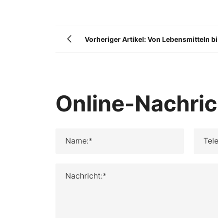
Vorheriger Artikel: Von Lebensmitteln b
Bioplastik bis hin zum Umweltschutz – d
Mehlwurmlarvenpulver übersteigt bei 
Vorstellungskraft!
Online-Nachric
Name:*
Tele
Nachricht:*