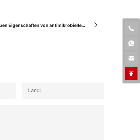
ieben Eigenschaften von antimikrobiellem
ls Proteinrohstoff der neuen Generation.
Land: