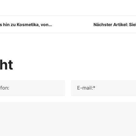
is hin zu Kosmetika, von
Nächster Artikel: S
as Potenzial von
Insektenprotein a
weitem unsere
ht
fon:
E-mail:*