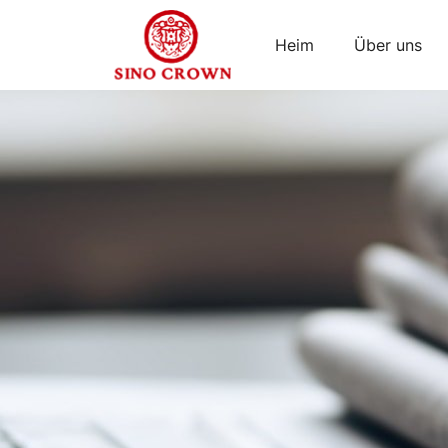
Heim
Über uns
der
ökologische
Wert
von
Mehlwürmern