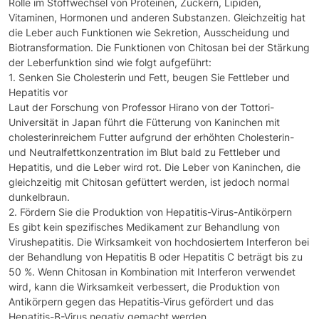
Rolle im Stoffwechsel von Proteinen, Zuckern, Lipiden,
Vitaminen, Hormonen und anderen Substanzen. Gleichzeitig hat
die Leber auch Funktionen wie Sekretion, Ausscheidung und
Biotransformation. Die Funktionen von Chitosan bei der Stärkung
der Leberfunktion sind wie folgt aufgeführt:
1. Senken Sie Cholesterin und Fett, beugen Sie Fettleber und
Hepatitis vor
Laut der Forschung von Professor Hirano von der Tottori-
Universität in Japan führt die Fütterung von Kaninchen mit
cholesterinreichem Futter aufgrund der erhöhten Cholesterin-
und Neutralfettkonzentration im Blut bald zu Fettleber und
Hepatitis, und die Leber wird rot. Die Leber von Kaninchen, die
gleichzeitig mit Chitosan gefüttert werden, ist jedoch normal
dunkelbraun.
2. Fördern Sie die Produktion von Hepatitis-Virus-Antikörpern
Es gibt kein spezifisches Medikament zur Behandlung von
Virushepatitis. Die Wirksamkeit von hochdosiertem Interferon bei
der Behandlung von Hepatitis B oder Hepatitis C beträgt bis zu
50 %. Wenn Chitosan in Kombination mit Interferon verwendet
wird, kann die Wirksamkeit verbessert, die Produktion von
Antikörpern gegen das Hepatitis-Virus gefördert und das
Hepatitis-B-Virus negativ gemacht werden.