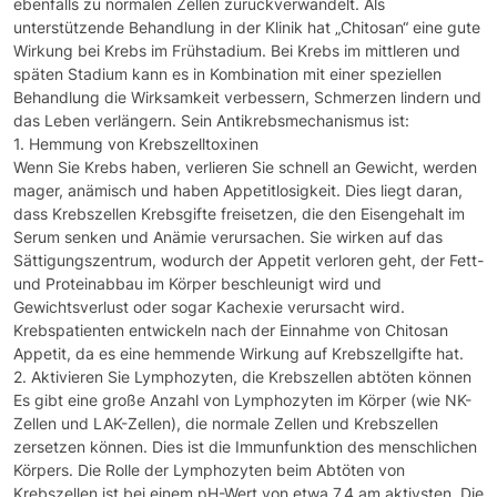
ebenfalls zu normalen Zellen zurückverwandelt. Als
unterstützende Behandlung in der Klinik hat „Chitosan“ eine gute
Wirkung bei Krebs im Frühstadium. Bei Krebs im mittleren und
späten Stadium kann es in Kombination mit einer speziellen
Behandlung die Wirksamkeit verbessern, Schmerzen lindern und
das Leben verlängern. Sein Antikrebsmechanismus ist:
1. Hemmung von Krebszelltoxinen
Wenn Sie Krebs haben, verlieren Sie schnell an Gewicht, werden
mager, anämisch und haben Appetitlosigkeit. Dies liegt daran,
dass Krebszellen Krebsgifte freisetzen, die den Eisengehalt im
Serum senken und Anämie verursachen. Sie wirken auf das
Sättigungszentrum, wodurch der Appetit verloren geht, der Fett-
und Proteinabbau im Körper beschleunigt wird und
Gewichtsverlust oder sogar Kachexie verursacht wird.
Krebspatienten entwickeln nach der Einnahme von Chitosan
Appetit, da es eine hemmende Wirkung auf Krebszellgifte hat.
2. Aktivieren Sie Lymphozyten, die Krebszellen abtöten können
Es gibt eine große Anzahl von Lymphozyten im Körper (wie NK-
Zellen und LAK-Zellen), die normale Zellen und Krebszellen
zersetzen können. Dies ist die Immunfunktion des menschlichen
Körpers. Die Rolle der Lymphozyten beim Abtöten von
Krebszellen ist bei einem pH-Wert von etwa 7,4 am aktivsten. Die