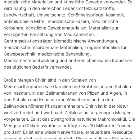
medizinische Materialien und künstliche Gewebe verwendet. Es
wird häufig in den Bereichen Lebensmittelzusatzstoffe,
Landwirtschaft, Umweltschutz, Schönheitspflege, Kosmetik,
antimikrobielle Mittel, medizinische Fasern, medizinische
Verbände, künstliche Gewebematerialien, Materialien zur
verzögerten Freisetzung von Medikamenten,
Gentransduktionsträger, biomedizinische Anwendungen,
medizinische resorbierbare Materialien, Trägermaterialien für
Gewebetechnik, medizinische Behandlung,
Medikamentenentwicklung und anderen chemischen Industrien
des täglichen Bedarfs verwendet.
Große Mengen Chitin sind in den Schalen von
Meeresarthropoden wie Garnelen und Krabben, in den Schalen
von Insekten, in den Zellmembranen von Pilzen und Algen, in
den Schalen und Knochen von Weichtieren und in den
Zellwänden höherer Pflanzen enthalten. Chitin ist in der Natur
weit verbreitet und wird nach Zellulose nur in geringen Mengen
vorgehalten. Es ist das zweitgrößte natürliche Makromolekül. Die
Menge an Chitinbiosynthese beträgt etwa 10 Milliarden Tonnen
pro Jahr. Es ist eine wiederverwertbare, erneuerbare Ressource,
unerschöpflich und unerschöpflich. Diese natürlichen Polymere